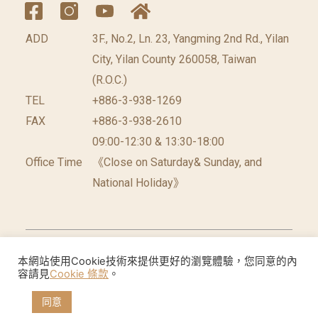
ADD
3F., No.2, Ln. 23, Yangming 2nd Rd., Yilan
City, Yilan County 260058, Taiwan
(R.O.C.)
TEL
+886-3-938-1269
FAX
+886-3-938-2610
09:00-12:30 & 13:30-18:00
Office Time
《Close on Saturday& Sunday, and
National Holiday》
©2026 台灣休閒農業發展協會 版權所有.
網頁設計公
本網站使用Cookie技術來提供更好的瀏覽體驗，您同意的內
容請見
Cookie 條款
。
司
: 振作國際
同意
Cookie聲明