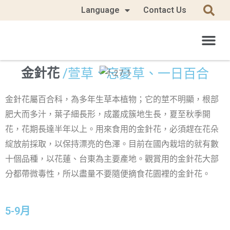
Language
Contact Us
/萱草、忘憂草、一日百合
金針花
金針花屬百合科，為多年生草本植物；它的莖不明顯，根部
肥大而多汁，葉子細長形，成叢成簇地生長，夏至秋季開
花，花期長達半年以上。用來食用的金針花，必須趕在花朵
綻放前採取，以保持漂亮的色澤。目前在國內栽培的就有數
十個品種，以花蓮、台東為主要產地。觀賞用的金針花大部
分都帶微毒性，所以盡量不要隨便摘食花園裡的金針花。
5-9月