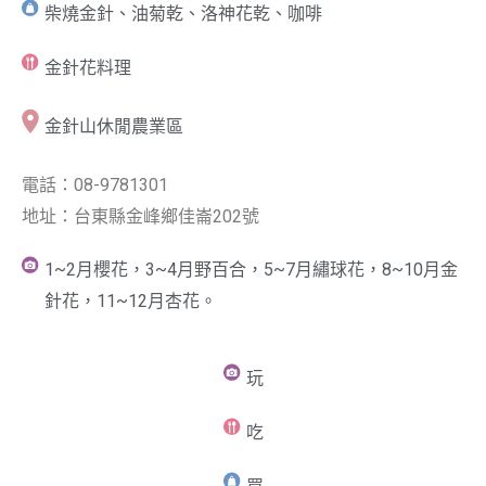
柴燒金針、油菊乾、洛神花乾、咖啡
金針花料理
金針山休閒農業區
電話：08-9781301
地址：台東縣金峰鄉佳崙202號
1~2月櫻花，3~4月野百合，5~7月繡球花，8~10月金
針花，11~12月杏花。
玩
吃