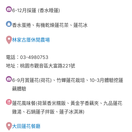
6-12月採蓮 (香水睡蓮)
香水蛋捲、有機乾燥蓮花茶、蓮花冰
林家古厝休閒農場
電話：03-4980753
地址：桃園市觀音區大富路221號
6-9月賞蓮花(荷花)、竹蟬蓮花栽培、10-3月體驗挖蓮
藕體驗
蓮花風味餐(荷葉香米糯飯、黃金芋香藕夾、九品蓮花
雞湯、石鍋蓮子拌飯、蓮子冰淇淋)
大田蓮花餐廳