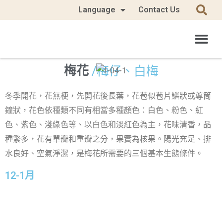
Language
Contact Us
/梅仔、白梅
梅花
冬季開花，花無梗，先開花後長葉，花苞似苞片鱗狀或尊筒
鐘狀，花色依種類不同有相當多種顏色：白色、粉色、紅
色、紫色、淺綠色等、以白色和淡紅色為主，花味清香，品
種繁多，花有單瓣和重瓣之分，果實為核果。陽光充足、排
水良好、空氣淨潔，是梅花所需要的三個基本生態條件。
12-1月