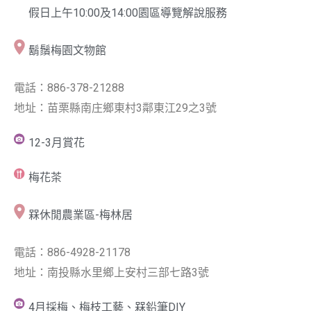
假日上午10:00及14:00園區導覽解說服務
鬍鬚梅園文物館
電話：886-378-21288
地址：苗栗縣南庄鄉東村3鄰東江29之3號
12-3月賞花
梅花茶
槑休閒農業區-梅林居
電話：886-4928-21178
地址：南投縣水里鄉上安村三部七路3號
4月採梅、梅枝工藝、槑鉛筆DIY