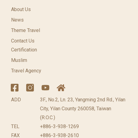
About Us
News
Theme Travel
Contact Us
Certification
Muslim
Travel Agency
ADD
3F., No.2, Ln. 23, Yangming 2nd Rd., Yilan
City, Yilan County 260058, Taiwan
(R.O.C.)
TEL
+886-3-938-1269
FAX
+886-3-938-2610