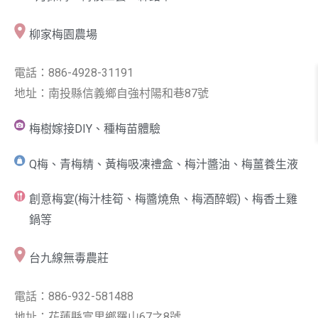
柳家梅園農場
電話：886-4928-31191
地址：南投縣信義鄉自強村陽和巷87號
梅樹嫁接DIY、種梅苗體驗
Q梅、青梅精、黃梅吸凍禮盒、梅汁醬油、梅薑養生液
創意梅宴(梅汁桂筍、梅醬燒魚、梅酒醉蝦)、梅香土雞
鍋等
台九線無毒農莊
電話：886-932-581488
地址：花蓮縣富里鄉羅山67之8號