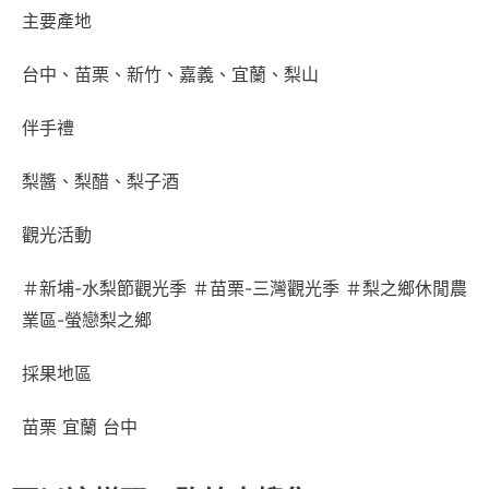
主要產地
台中、苗栗、新竹、嘉義、宜蘭、梨山
伴手禮
梨醬、梨醋、梨子酒
觀光活動
＃新埔-水梨節觀光季 ＃苗栗-三灣觀光季 ＃梨之鄉休閒農
業區-螢戀梨之鄉
採果地區
苗栗 宜蘭 台中