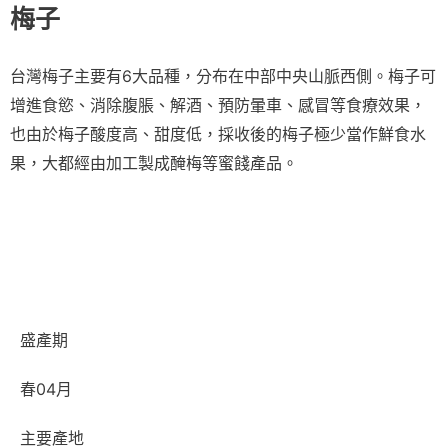
梅子
台灣梅子主要有6大品種，分布在中部中央山脈西側。梅子可
增進食慾、消除腹脹、解酒、預防暈車、感冒等食療效果，
也由於梅子酸度高、甜度低，採收後的梅子極少當作鮮食水
果，大都經由加工製成醃梅等蜜餞產品。
盛產期
春04月
主要產地