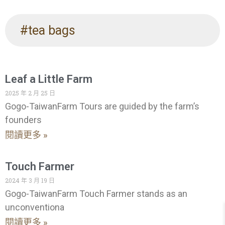
#tea bags
Leaf a Little Farm
2025 年 2 月 25 日
Gogo-TaiwanFarm Tours are guided by the farm’s
founders
閱讀更多 »
Touch Farmer
2024 年 3 月 19 日
Gogo-TaiwanFarm Touch Farmer stands as an
unconventiona
閱讀更多 »