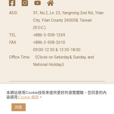
ADD
3F., No.2, Ln. 23, Yangming 2nd Rd., Yilan
City, Yilan County 260058, Taiwan
(R.O.C.)
TEL
+886-3-938-1269
FAX
+886-3-938-2610
09:00-12:30 & 13:30-18:00
Office Time
《Close on Saturday& Sunday, and
National Holiday》
©2026 台灣休閒農業發展協會 版權所有.
網頁設計公
本網站使用Cookie技術來提供更好的瀏覽體驗，您同意的內
容請見
Cookie 條款
。
司
: 振作國際
同意
Cookie聲明