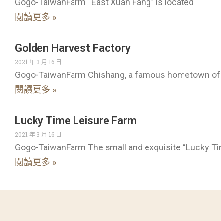
Gogo-TaiwanFarm “East Xuan Fang” is located
閱讀更多 »
Golden Harvest Factory
2021 年 3 月 16 日
Gogo-TaiwanFarm Chishang, a famous hometown of r
閱讀更多 »
Lucky Time Leisure Farm
2021 年 3 月 16 日
Gogo-TaiwanFarm The small and exquisite “Lucky Ti
閱讀更多 »