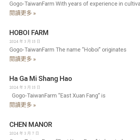
Gogo-TaiwanFarm With years of experience in cultiva
閱讀更多 »
HOBOI FARM
2024 年 3 月 15 日
Gogo-TaiwanFarm The name “Hoboi” originates
閱讀更多 »
Ha Ga Mi Shang Hao
2024 年 3 月 15 日
Gogo-TaiwanFarm “East Xuan Fang” is
閱讀更多 »
CHEN MANOR
2024 年 3 月 7 日