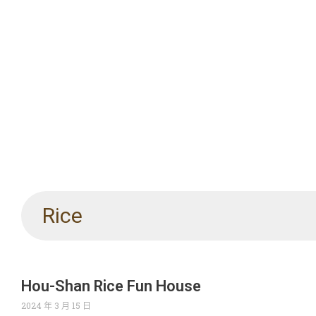
Rice
Hou-Shan Rice Fun House
2024 年 3 月 15 日