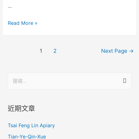
…
Read More »
1
2
Next Page
→
近期文章
Tsai Feng Lin Apiary
Tian-Ye-Qin-Xue