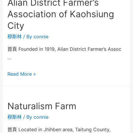
Alian District Farmer’s
Association of Kaohsiung
City
穆斯林
/ By
connie
首頁 Founded in 1919, Alian District Farmer’s Assoc
…
Read More »
Naturalism Farm
穆斯林
/ By
connie
首頁 Located in Jhihben area, Taitung County,