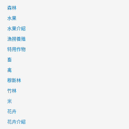
森林
水果
水果介紹
漁撈養殖
特用作物
畜
禽
穆斯林
竹林
米
花卉
花卉介紹