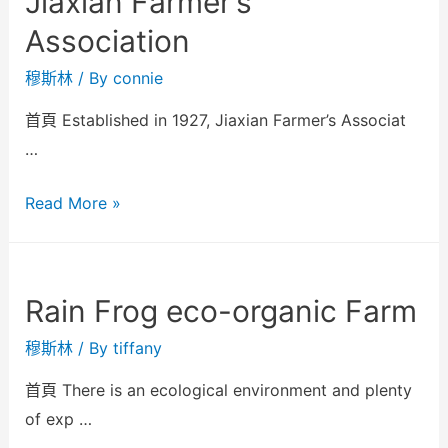
Jiaxian Farmer’s
Association
穆斯林
/ By
connie
首頁 Established in 1927, Jiaxian Farmer’s Associat
…
Read More »
Rain Frog eco-organic Farm
穆斯林
/ By
tiffany
首頁 There is an ecological environment and plenty
of exp …