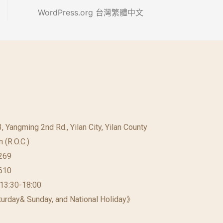
WordPress.org 台灣繁體中文
23, Yangming 2nd Rd., Yilan City, Yilan County
 (R.O.C.)
269
610
 13:30-18:00
urday& Sunday, and National Holiday》