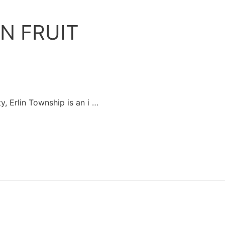
N FRUIT
Erlin Township is an i …