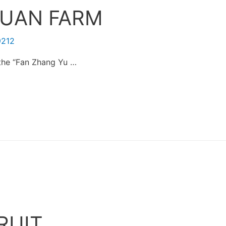
YUAN FARM
9212
the “Fan Zhang Yu …
RUIT