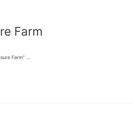
re Farm
sure Farm” …