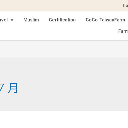
L
avel
Muslim
Certification
GoGo-TaiwanFarm
Far
7 月