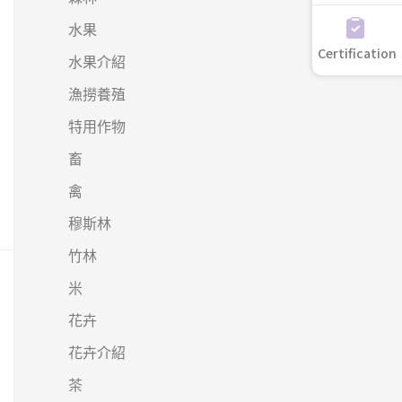
水果
Certification
水果介紹
漁撈養殖
特用作物
畜
禽
穆斯林
竹林
米
花卉
花卉介紹
茶