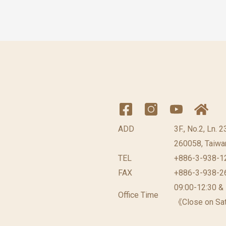
ADD
3F., No.2, Ln. 
260058, Taiwan
TEL
+886-3-938-1
FAX
+886-3-938-2
09:00-12:30 &
Office Time
《Close on Sat