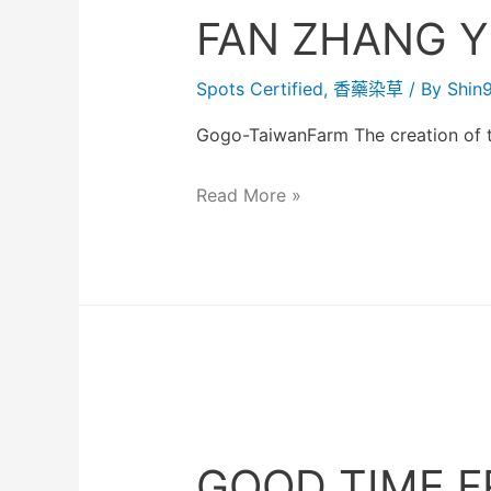
FAN ZHANG 
Spots Certified
,
香藥染草
/ By
Shin
Gogo-TaiwanFarm The creation of 
Read More »
GOOD TIME F