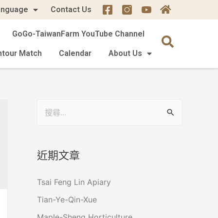
anguage
Contact Us
GoGo-TaiwanFarm YouTube Channel
mtour Match
Calendar
About Us
近期文章
Tsai Feng Lin Apiary
Tian-Ye-Qin-Xue
Maple-Sheng Horticulture